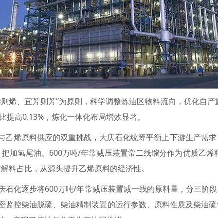
则烯、宜芳则芳”为原则，科学调整炼油区物料流向，优化自产重
比提高0.13%，炼化一体化布局增效显著。
乙烯原料供应的双重挑战，大庆石化统筹平衡上下游生产需求
把加氢尾油、600万吨/年常减压装置常二线馏分作为优质乙烯料
裂解料占比，从源头提升乙烯原料的经济性。
化逐步将600万吨/年常减压装置减一线的原料量，分三阶段从每日
严密监控柴油脱硫、柴油精制装置的运行参数、原料性质及柴油硫